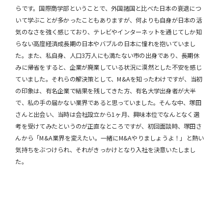
らです。国際商学部ということで、外国諸国と比べた日本の衰退につ
いて学ぶことが多かったこともありますが、何よりも自身が日本の活
気のなさを強く感じており、テレビやインターネットを通じてしか知
らない高度経済成長期の日本やバブルの日本に憧れを抱いていまし
た。また、私自身、人口3万人にも満たない市の出身であり、長期休
みに帰省をすると、企業が廃業している状況に漠然とした不安を感じ
ていました。それらの解決策として、M&Aを知ったわけですが、当初
の印象は、有名企業で結果を残してきた方、有名大学出身者が大半
で、私の手の届かない業界であると思っていました。そんな中、塚田
さんと出会い、当時は会社設立から1ヶ月、興味本位でなんとなく選
考を受けてみたというのが正直なところですが、初回面談時、塚田さ
んから「M&A業界を変えたい。一緒にM&Aやりましょうよ！」と熱い
気持ちをぶつけられ、それがきっかけとなり入社を決意いたしまし
た。